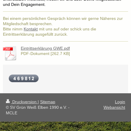
und Dein Engagement.
Bei einem persönlichen Gespräch können wir gerne Näheres zur
Mitgliedschaft besprechen.
Bitte nimm
Kontakt
mit uns auf oder schick uns die
Eintrittserklärung ausgefüllt zurück.
Eintrittserklärung GWE.pdf
PDF-Dokument [262.7 KB]
Druckversion
|
Sitemap
Login
© SV Grün Weiß Elben 1990 e.V. -
Webansicht
MCLE